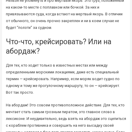
Нельзя не упомянуть и про мертвый якорь. Это груз, положенный
на каком-то месте с поплавком или бочкой. За них и
привязываются суда, когда встают на мертвый якорь. В отличии
от обычного, он очень прочно закреплен и ни в коем случае не
будет “ползти” за судном.
Что-что, крейсировать? Или на
абордаж?
Для тех, кто ходит только в известных местах или между
определенными морскими локациями, даже есть специальный
термин — крейсировать. Например, если моряк водит судно по
одному и тому же прогулочному маршруту, то он — крейсирует.
Вот так просто.
На абордаж! Это совсем противоположное действие. Для тех, кто
мечтает стать самым грозным пиратом, это главное слово в
лексиконе. И неудивительно, ведь взять на абордаж это сцепиться
с кораблем противника и совершить на него высадку своей