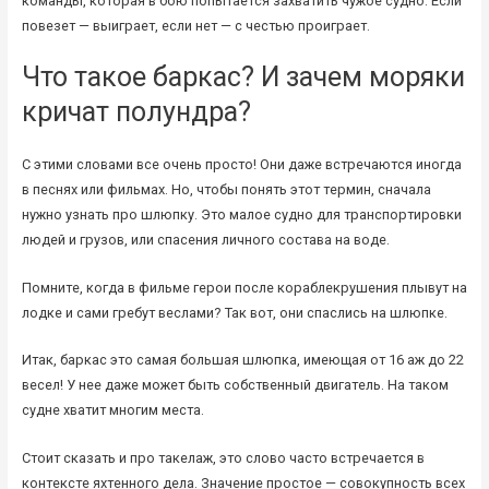
команды, которая в бою попытается захватить чужое судно. Если
повезет — выиграет, если нет — с честью проиграет.
Что такое баркас? И зачем моряки
кричат полундра?
С этими словами все очень просто! Они даже встречаются иногда
в песнях или фильмах. Но, чтобы понять этот термин, сначала
нужно узнать про шлюпку. Это малое судно для транспортировки
людей и грузов, или спасения личного состава на воде.
Помните, когда в фильме герои после кораблекрушения плывут на
лодке и сами гребут веслами? Так вот, они спаслись на шлюпке.
Итак, баркас это самая большая шлюпка, имеющая от 16 аж до 22
весел! У нее даже может быть собственный двигатель. На таком
судне хватит многим места.
Стоит сказать и про такелаж, это слово часто встречается в
контексте яхтенного дела. Значение простое — совокупность всех