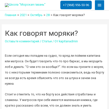
Глав
+7 (968) 956-50-96
меню
Главная
2021
Октябрь
28
Как говорят моряки?
Как говорят моряки?
Оставьте комментарий
/
Статьи
/ От
kapitanadmin
Если сегодня мы попадем на судно, то вряд ли поймем капитана
или матроса. Он будет говорить что-то про баркас, а мы морщить
лоб и думать: “О чем это он вообще?”. Но если вы грезите о морях,
то с некоторыми терминами полезно ознакомиться, ведь на борту
не всегда есть время объяснять что это за штука и зачем она
нужна.
Стоит и отметить то, что на борту все действия отработаны и
слажены. У матросов при себе имеется маленькая книжка, где
кратко рассказано обо всем, что он должен знать и уметь.