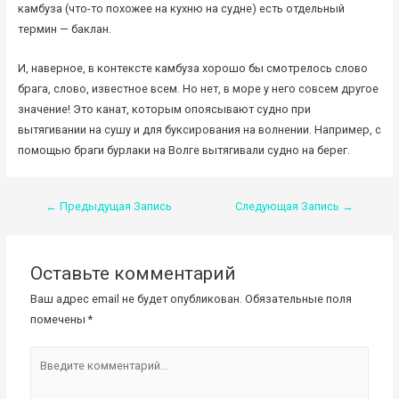
камбуза (что-то похожее на кухню на судне) есть отдельный
термин — баклан.
И, наверное, в контексте камбуза хорошо бы смотрелось слово
брага, слово, известное всем. Но нет, в море у него совсем другое
значение! Это канат, которым опоясывают судно при
вытягивании на сушу и для буксирования на волнении. Например, с
помощью браги бурлаки на Волге вытягивали судно на берег.
Навигация
←
Предыдущая Запись
Следующая Запись
→
по
записям
Оставьте комментарий
Ваш адрес email не будет опубликован.
Обязательные поля
помечены
*
Введите
комментарий...