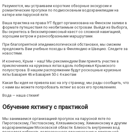
Разумеется, мы устраиваем короткие обзорные экскурсии и
романтические прогулки по подмосковным водохранилищам на
катере или парусной яхте.
Ваша практика на права IYT будет организована на Финском заливе в
формате путешествия по необитаемым островам. Выйдя из Выборга,
Вы окунетесь в бескомпромиссный квест со сложной навигацией,
хорошим ветром и разнообразными маршрутами.
При благоприятной эпидемиологической обстановке, мы сможем
предложить Вам учебные походы в Финляндию и Швецию. Следите за
новостями.
И конечно, Крым – наш! Мы рекомендуем Вам принять участие в
приключениях на круизных яхтах вдоль побережья Крымского
полуострова. В нашем распоряжении будут роскошные круизные
яхты Бавария 46 и Бавария 50 с 4 каютам
Какая бы идея не привела вас на эту страницу, мы рады сообщить, что
с нами вы можете попробовать яхтинг во всех его проявлениях.
Вода — наша стихия!
Обучение яхтингу с практикой
Мы занимаемся организацией прогулок на парусной яхте по
Пироговскому, Пестовскому, Клязьминскому, Химкинскому и другим
водохранилищам Московской области. Близость внутренних вод
позволяет избежать долгосрочного планирования и длительной