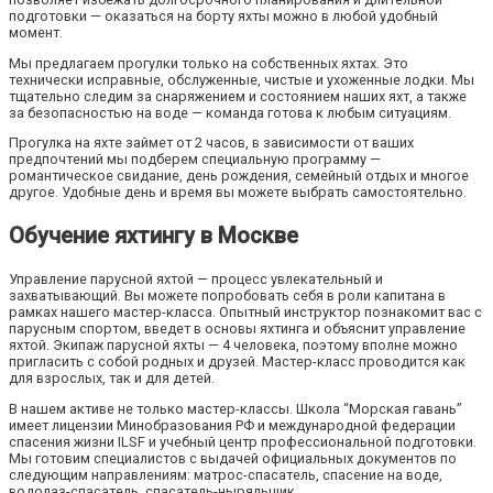
подготовки — оказаться на борту яхты можно в любой удобный
момент.
Мы предлагаем прогулки только на собственных яхтах. Это
технически исправные, обслуженные, чистые и ухоженные лодки. Мы
тщательно следим за снаряжением и состоянием наших яхт, а также
за безопасностью на воде — команда готова к любым ситуациям.
Прогулка на яхте займет от 2 часов, в зависимости от ваших
предпочтений мы подберем специальную программу —
романтическое свидание, день рождения, семейный отдых и многое
другое. Удобные день и время вы можете выбрать самостоятельно.
Обучение яхтингу в Москве
Управление парусной яхтой — процесс увлекательный и
захватывающий. Вы можете попробовать себя в роли капитана в
рамках нашего мастер-класса. Опытный инструктор познакомит вас с
парусным спортом, введет в основы яхтинга и объяснит управление
яхтой. Экипаж парусной яхты — 4 человека, поэтому вполне можно
пригласить с собой родных и друзей. Мастер-класс проводится как
для взрослых, так и для детей.
В нашем активе не только мастер-классы. Школа “Морская гавань”
имеет лицензии Минобразования РФ и международной федерации
спасения жизни ILSF и учебный центр профессиональной подготовки.
Мы готовим специалистов с выдачей официальных документов по
следующим направлениям: матрос-спасатель, спасение на воде,
водолаз-спасатель, спасатель-ныряльщик.