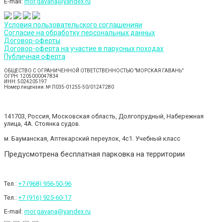
E-mail:
mor.gavana@yandex.ru
Условия пользовательского соглашенияи
Согласие на обработку персональных данных
Договор-оферты
Договор-оферта на участие в парусных походах
Публичная оферта
ОБЩЕСТВО С ОГРАНИЧЕННОЙ ОТВЕТСТВЕННОСТЬЮ "МОРСКАЯ ГАВАНЬ"
ОГРН: 1205000047834
ИНН: 5024205197
Номер лицензии: № Л035-01255-50/01247280
141703, Россия, Московская область, Долгопрудный, Набережная
улица, 4А. Стоянка судов.
м. Бауманская, Аптекарский переулок, 4с1. Учебный класс
Предусмотрена бесплатная парковка на территории
Тел.:
+7 (968) 956-50-96
Тел.:
+7 (916) 925-60-17
E-mail:
mor.gavana@yandex.ru