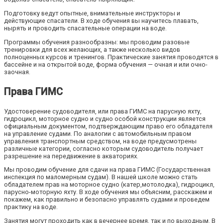
Подготовку ведут опытные, внимательные инструкторы и
действующие спасатели. В ходе обучения вы научитесь плавать,
нырять и проводить спасательные операции на воде.
Программы обучения разнообразны: мы проводим разовые
тренировки для всех желающих, а также несколько видов
полноценных курсов и тренингов. Практические занятия проводятся в
бассейне и на открытой воде, форма обучения — очная и или очно-
заочная.
Права ГИМС
Удостоверение судоводителя, или права ГИМС на парусную яхту,
гидроцикл, моторное судно и судно особой конструкции является
официальным документом, подтверждающим право его обладателя
на управление судами. По аналогии с автомобильным правом
управления транспортным средством, на воде предусмотрены
различные категории, согласно которым судоводитель получает
разрешение на передвижение в акваториях.
Мы проводим обучение для сдачи на права ГИМС (Государственная
инспекция по маломерным судам). В нашей школе можно стать
обладателем прав на моторное судно (катер,мотолодка), гидроцикл,
парусно-моторную яхту. В ходе обучения мы объясним, расскажем и
покажем, как правильно и безопасно управлять судами и проведем
практику на воде.
Занятия могут проходить как в вечернее время, так и по выходным. В