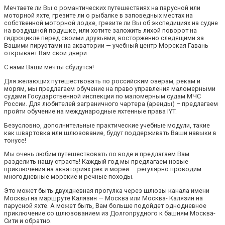
Мечтаете ли Вы о романтических путешествиях на парусной или
моторной яхте, грезите ли о рыбалке в заповедных местах на
собственной моторной лодке, грезите ли Вы об экспедициях на судне
на воздушной подушке, или хотите заложить лихой поворот на
гидроцикле перед своими друзьями, восторженно следящими за
Вашими пируэтами на акватории — учебный центр Морская Гавань
открывает Вам свои двери.
С нами Ваши мечты сбудутся!
Для желающих путешествовать по российским озерам, рекам и
морям, мы предлагаем обучение на право управления маломерными
судами Государственной инспекции по маломерным судам МЧС
России. Для любителей заграничного чартера (аренды) – предлагаем
пройти обучение на международные яхтенные права IYT.
Безусловно, дополнительные практические учебные модули, такие
как швартовка или шлюзование, будут поддерживать Ваши навыки в
тонусе!
Мы очень любим путешествовать по воде и предлагаем Вам
разделить нашу страсть! Каждый год мы предлагаем новые
приключения на акваториях рек и морей — регулярно проводим
многодневные морские и речные походы.
Это может быть двухдневная прогулка через шлюзы канала имени
Москвы на маршруте Калязин — Москва или Москва- Калязин на
парусной яхте. А может быть, Вам больше подойдет однодневное
приключение со шлюзованием из Долгопрудного к башням Москва-
Сити и обратно.