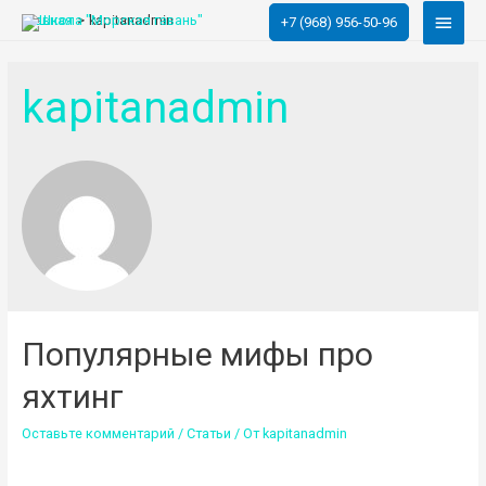
Глав
Главная
kapitanadmin
+7 (968) 956-50-96
меню
kapitanadmin
Популярные мифы про
яхтинг
Оставьте комментарий
/
Статьи
/ От
kapitanadmin