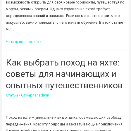
возможность открыть для себя новые горизонты, путешествуя по
морям, рекам и озерам. Однако управление яхтой требует
определенных знаний и навыков. Если вы мечтаете освоить это
искусство, важно понимать, с чего начать обучение. В этой статье
мы …
Первые
Читать полностью »
шаги
в
Как выбрать поход на яхте:
яхтинге
советы для начинающих и
опытных путешественников
Статьи
/ От
kapitanadmin
Поход на яхте — уникальный вид отдыха, совмещающий свободу
передвижения, красоту природы и захватывающие приключения.
Однако, чтобы получить максимум удовольствия от такого