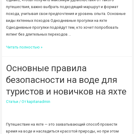
путешествия, важно выбрать подходящий маршрут и формат
похода, учитывая свои предпочтения и уровень опыта. Основные
виды яхтенных походов Однодневные прогулки на яхте
Однодневные прогулки подойдут тем, кто хочет попробовать
яхтинг без длительных переходов …
Как
Читать полностью »
выбрать
поход
Основные правила
на
яхте:
безопасности на воде для
советы
для
туристов и новичков на яхте
начинающих
Статьи
/ От
kapitanadmin
и
опытных
путешественников
Путешествие на яхте — это захватывающий способ провести
время на воде и насладиться красотой природы, но при этом