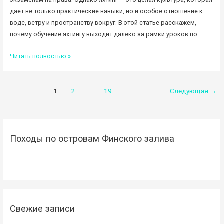
дает не только практические навыки, но и особое отношение к
воде, ветру и пространству вокруг. В этой статье расскажем,
почему обучение яхтингу выходит далеко за рамки уроков по …
Обучение
Читать полностью »
яхтингу
—
Навигация
это
1
2
…
19
Следующая
→
больше,
по
чем
записям
просто
занятия!
Походы по островам Финского залива
Свежие записи