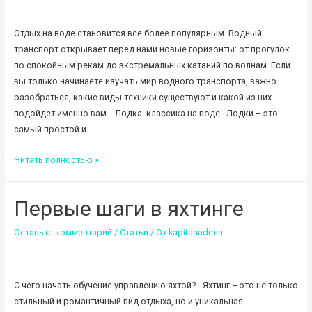
Отдых на воде становится все более популярным. Водный
транспорт открывает перед нами новые горизонты: от прогулок
по спокойным рекам до экстремальных катаний по волнам. Если
вы только начинаете изучать мир водного транспорта, важно
разобраться, какие виды техники существуют и какой из них
подойдет именно вам. Лодка: классика на воде Лодки – это
самый простой и …
Водный
Читать полностью »
транспорт
для
Первые шаги в яхтинге
начинающих:
лодки,
Оставьте комментарий
/
Статьи
/ От
kapitanadmin
катера
и
гидроциклы
С чего начать обучение управлению яхтой? Яхтинг – это не только
стильный и романтичный вид отдыха, но и уникальная