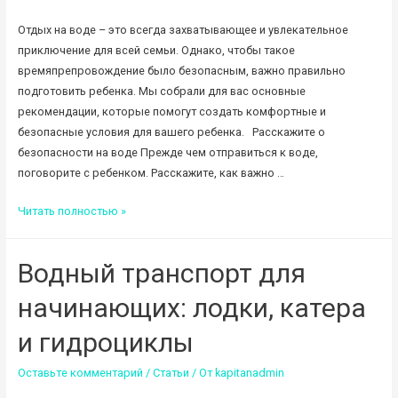
получить?
Отдых на воде – это всегда захватывающее и увлекательное
приключение для всей семьи. Однако, чтобы такое
времяпрепровождение было безопасным, важно правильно
подготовить ребенка. Мы собрали для вас основные
рекомендации, которые помогут создать комфортные и
безопасные условия для вашего ребенка. Расскажите о
безопасности на воде Прежде чем отправиться к воде,
поговорите с ребенком. Расскажите, как важно …
Как
Читать полностью »
подготовить
ребенка
Водный транспорт для
к
отдыху
начинающих: лодки, катера
на
воде:
и гидроциклы
советы
Оставьте комментарий
/
Статьи
/ От
kapitanadmin
для
родителей