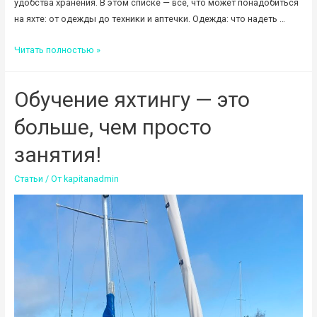
удобства хранения. В этом списке — всё, что может понадобиться
на яхте: от одежды до техники и аптечки. Одежда: что надеть …
Что
Читать полностью »
взять
с
Обучение яхтингу — это
собой
в
больше, чем просто
яхтенный
поход:
занятия!
полный
Статьи
/ От
kapitanadmin
список
вещей
для
комфортного
отдыха