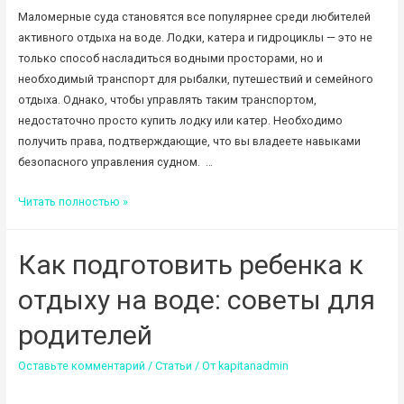
Маломерные суда становятся все популярнее среди любителей
активного отдыха на воде. Лодки, катера и гидроциклы — это не
только способ насладиться водными просторами, но и
необходимый транспорт для рыбалки, путешествий и семейного
отдыха. Однако, чтобы управлять таким транспортом,
недостаточно просто купить лодку или катер. Необходимо
получить права, подтверждающие, что вы владеете навыками
безопасного управления судном. …
Обучение
Читать полностью »
на
маломерные
Как подготовить ребенка к
суда:
какие
отдыху на воде: советы для
права
нужны
родителей
и
Оставьте комментарий
/
Статьи
/ От
kapitanadmin
как
их