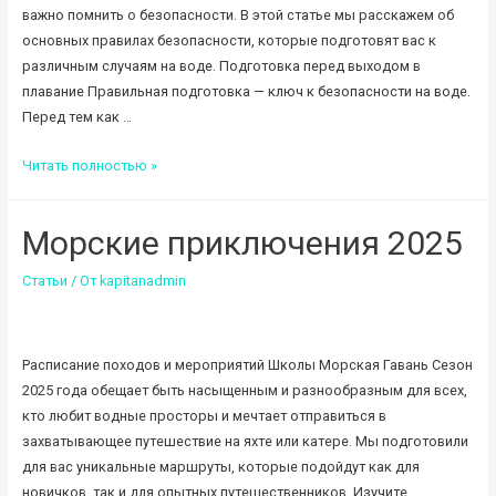
важно помнить о безопасности. В этой статье мы расскажем об
основных правилах безопасности, которые подготовят вас к
различным случаям на воде. Подготовка перед выходом в
плавание Правильная подготовка — ключ к безопасности на воде.
Перед тем как …
Основные
Читать полностью »
правила
безопасности
Морские приключения 2025
на
воде
Статьи
/ От
kapitanadmin
для
туристов
и
Расписание походов и мероприятий Школы Морская Гавань Сезон
новичков
2025 года обещает быть насыщенным и разнообразным для всех,
на
кто любит водные просторы и мечтает отправиться в
яхте
захватывающее путешествие на яхте или катере. Мы подготовили
для вас уникальные маршруты, которые подойдут как для
новичков, так и для опытных путешественников. Изучите