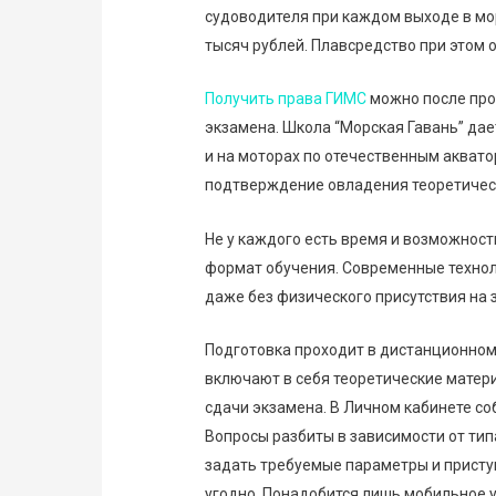
судоводителя при каждом выходе в мо
тысяч рублей. Плавсредство при этом 
Получить права ГИМС
можно после про
экзамена. Школа “Морская Гавань” да
и на моторах по отечественным аквато
подтверждение овладения теоретическ
Не у каждого есть время и возможност
формат обучения. Современные техно
даже без физического присутствия на 
Подготовка проходит в дистанционно
включают в себя теоретические матер
сдачи экзамена. В Личном кабинете с
Вопросы разбиты в зависимости от тип
задать требуемые параметры и приступ
угодно. Понадобится лишь мобильное у