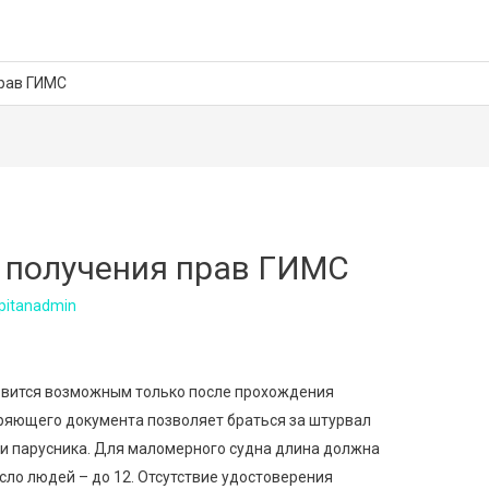
прав ГИМС
 получения прав ГИМС
pitanadmin
вится возможным только после прохождения
ряющего документа позволяет браться за штурвал
ли парусника. Для маломерного судна длина должна
исло людей – до 12. Отсутствие удостоверения