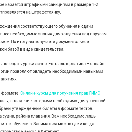
ре карается штрафными санкциями в размере 1-2
отправляется на штрафстоянку.
хождения соответствующего обучения и сдачи
ет все необходимые знания для хождения под парусом
риям. По итогу вы получаете документальное
ой базой в виде свидетельства.
ь посещать уроки лично. Есть альтернатива – онлайн-
логии позволяют овладеть необходимыми навыками
занятиях.
м формате.
Онлайн-курсы для получения прав ГИМС
иалы, овладение которыми необходимо для успешной
обраны утвержденные билеты в формате тестов.
а судна, района плавания. Вам необходимо лишь
ить к обучению. Заниматься можно где и когда
стройство и выход в Интернет.