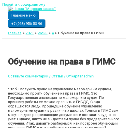
Перейти к содержимому
Главное меню
+7 (968) 956-50-96
Главная
2021
Июнь
4
Обучение на права в ГИМС
Обучение на права в ГИМС
Оставьте комментарий
/
Статьи
/ От
kapitanadmin
Чтобы получить право на управление маломерным судном,
необходимо пройти обучение на права в ГИМС. Это
Государственная инспекция по маломерным судам. По
принципу работы ее можно сравнить с ГИБДД. Сюда
обращаются люди, прошедшие обучение управлению
маломерными судами в различных школах. Только в ГИМС вам
могут выдать разрешающие документы и поставить судно на
учет. Однако, никто не выдаст вам права без предварительного
обучения. Итак, давайте разберемся, как построен обучающий
процесс в ГИМС и что требуется от кандидата на права?