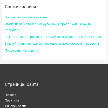
Свежие записи
Популярные мифы про яхтинг
Обучение на маломерные суда: какие права нужны и как их
получить?
Как подготовить ребенка к отдыху на воде: советы для родителей
Водный транспорт для начинающих: лодки, катера и гидроциклы
Первые шаги в яхтинге
Страницы сайта
Главная
Практика
Финский залив