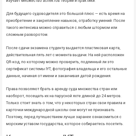
изучает множество аспектов теории и практики.
Для будущего судоводителя это большой плюс — есть время на
приобретение и закрепление навыков, отработку умений. После
такого интенсива можно справиться с любым штормом или
сложным разворотом.
После сдачи экзамена студенту выдается пластиковая карта,
действительная пять лет с момента выдачи. На ней расположен
QR-код, по которому можно проверить, подлинный ли это
сертификат системы IYT, фотография владельца и его остальные
данные, начиная от имени и заканчивая датой рождения.
Права позволяют брать в аренду суда множества стран или
наоборот, посещать их на парусной яхте длиной до 24 метров.
Только стоит знать о том, что у некоторых стран свои правила и
карточки международной школы они могут не признавать.
Поэтому, перед путешествием лучше заранее ознакомиться с
морским уставом государства, которое собираетесь посетить.