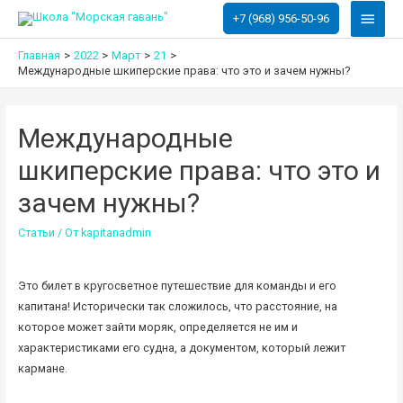
Глав
+7 (968) 956-50-96
меню
Главная
2022
Март
21
Международные шкиперские права: что это и зачем нужны?
Международные
шкиперские права: что это и
зачем нужны?
Статьи
/ От
kapitanadmin
Это билет в кругосветное путешествие для команды и его
капитана! Исторически так сложилось, что расстояние, на
которое может зайти моряк, определяется не им и
характеристиками его судна, а документом, который лежит
кармане.