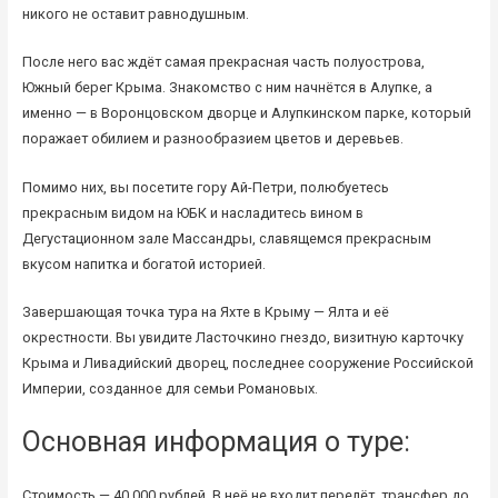
никого не оставит равнодушным.
После него вас ждёт самая прекрасная часть полуострова,
Южный берег Крыма. Знакомство с ним начнётся в Алупке, а
именно — в Воронцовском дворце и Алупкинском парке, который
поражает обилием и разнообразием цветов и деревьев.
Помимо них, вы посетите гору Ай-Петри, полюбуетесь
прекрасным видом на ЮБК и насладитесь вином в
Дегустационном зале Массандры, славящемся прекрасным
вкусом напитка и богатой историей.
Завершающая точка тура на Яхте в Крыму — Ялта и её
окрестности. Вы увидите Ласточкино гнездо, визитную карточку
Крыма и Ливадийский дворец, последнее сооружение Российской
Империи, созданное для семьи Романовых.
Основная информация о туре:
Стоимость — 40 000 рублей. В неё не входит перелёт, трансфер до