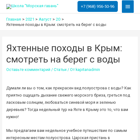
Глав
+7 (968) 956-50-96
меню
Главная
2021
Август
20
Яхтенные походы в Крым: смотреть на берег с воды
Яхтенные походы в Крым:
смотреть на берег с воды
Оставьте комментарий
/
Статьи
/ От
kapitanadmin
Думали ли вы о том, как прекрасен вид полуострова с воды? Как
приятно ощущать дыхание свежего морского бриза, греться под
ласковым солнцем, любоваться синевой моря и зеленью
деревьев? Тогда недельный тур на Яхте в Крыму это то, что вам
нужно!
Мы предлагаем вам недельное учебное путешествие по самым
интересным местам полуострова. Царская пристань в