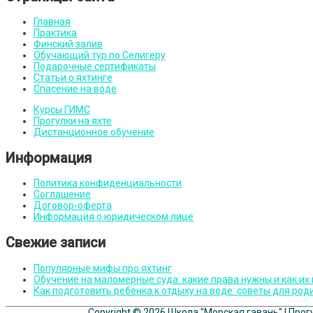
Главная
Практика
Финский залив
Обучающий тур по Селигеру
Подарочные сертификаты
Статьи о яхтинге
Спасение на воде
Курсы ГИМС
Прогулки на яхте
Дистанционное обучение
Информация
Политика конфиденциальности
Соглашение
Договор-оферта
Информация о юридическом лице
Свежие записи
Популярные мифы про яхтинг
Обучение на маломерные суда: какие права нужны и как их
Как подготовить ребенка к отдыху на воде: советы для род
Copyright © 2026
Школа "Морская гавань"
| Прог