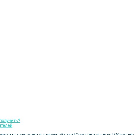
 получить?
ителей
улки и путешествия на парусной яхте | Спасение на воде | Обучения