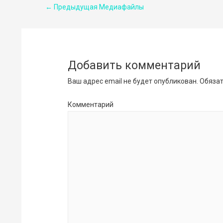
Навигация
←
Предыдущая Медиафайлы
по
записям
Добавить комментарий
Ваш адрес email не будет опубликован.
Обязат
Комментарий