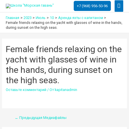
Глав
+7 (968) 956-50-96
мен
Главная
2023
Июль
10
Аренда яхты с капитаном
Female friends relaxing on the yacht with glasses of wine in the hands,
during sunset on the high seas.
Female friends relaxing on the
yacht with glasses of wine in
the hands, during sunset on
the high seas.
Оставьте комментарий
/ От
kapitanadmin
Навигация
←
Предыдущая Медиафайлы
по