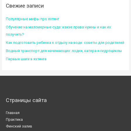
Свежие записи
Популярные мифы про яхтинг
Обучение на маломерные суда: какие права нужны и как их
получить?
Как подготовить ребенка к отдыху на воде: советы для родителей
Водный транспорт для начинающих: лодки, катера и гидроциклы
Первые шаги в яхтинге
Страницы сайта
Главная
Практика
Финский залив