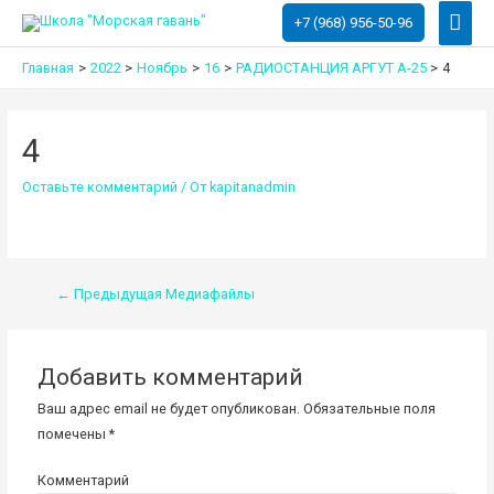
Глав
+7 (968) 956-50-96
мен
Главная
2022
Ноябрь
16
РАДИОСТАНЦИЯ АРГУТ А-25
4
4
Оставьте комментарий
/ От
kapitanadmin
Навигация
←
Предыдущая Медиафайлы
по
записям
Добавить комментарий
Ваш адрес email не будет опубликован.
Обязательные поля
помечены
*
Комментарий