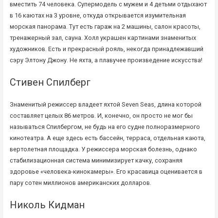
вместить 74 человека. Супермодель с мужем и 4 детьми отдыхают
в 16 каютах на 3 уровне, откуда открывается изумительная
морская панорама. Тут есть гараж на 2 машины, салон красоты,
тренажерный зал, сауна. Холл украшен картинами знаменитых
художников. Есть и прекрасный рояль, некогда принадлежавший
сэру Элтону Джону. Не яхта, а плавучее произведение искусства!
Стивен Спилберг
Знаменитый режиссер владеет яхтой Seven Seas, длина которой
составляет целых 86 метров. И, конечно, он просто не мог бы
называться Спилбергом, не будь на его судне полноразмерного
кинотеатра. А еще здесь есть бассейн, терраса, отдельная каюта,
вертолетная площадка. У режиссера морская болезнь, однако
стабилизационная система минимизирует качку, сохраняя
здоровье «человека-кинокамеры». Его красавица оценивается в
пару сотен миллионов американских долларов.
Николь Кидман