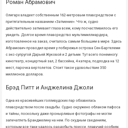
Роман Абрамович
Олигарх владеет собственным 162-метровым плавсредством с
притягательным названием «Затмение». Что ж, судно
действительно затмевает глаза всем, кому посчастливилось его
увидеть. Долгое время плавсредство мультимиллиардера,
изготовленное на заказ, считалось самым большим в мире. Здесь
Абрамович проводил время у побережья острова Сен-Бартелеми
с экс-супругой Дарьей Жуковой и 2 детьми. Тут всего понемногу:
кинотеатр, концертный зал, 2 бассейна, 4 катера, подлодка на 12
мест, парочка вертолетов. Стоит такое удовольствие 350
миллионов долларов.
Брэд Питт и Анджелина Джоли
Одна из красивейших голливудских пар обзавелась
плавсредством после свадьбы. Судно окружено облаком пафоса
и тайны, поскольку даже пронырливые фотографы не могли
запечатлеть Бранджелину на нем. По скудным сведениям,
которым все-таки удалось раздобыть прессе, плавучий особняк