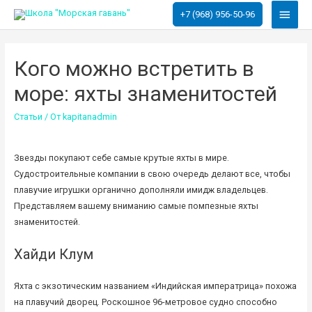
Глав
+7 (968) 956-50-96
меню
Кого можно встретить в
море: яхты знаменитостей
Статьи
/ От
kapitanadmin
Звезды покупают себе самые крутые яхты в мире.
Судостроительные компании в свою очередь делают все, чтобы
плавучие игрушки органично дополняли имидж владельцев.
Представляем вашему вниманию самые помпезные яхты
знаменитостей.
Хайди Клум
Яхта с экзотическим названием «Индийская императрица» похожа
на плавучий дворец. Роскошное 96-метровое судно способно