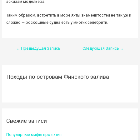
эскизам модельера.
Таким образом,
встретить в море яхты знаменитостей
не так уж и
сложно — роскошные судна есть у многих селебрити.
Навигация
←
Предыдущая Запись
Следующая Запись
→
по
записям
Походы по островам Финского залива
Свежие записи
Популярные мифы про яхтинг