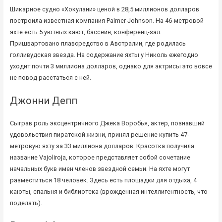
Шикарное судно «Хокулани» ценой в 28,5 миллионов долларов
построила известная компания Palmer Johnson. На 46-метровой
яхте есть 5 уютных кают, бассейн, конференц-зал.
Пришвартовано плавсредство в Австралии, где родилась
голливудская звезда. На содержание яхты у Николь ежегодно
уходит почти 3 миллиона долларов, однако для актрисы это вовсе
не повод расстаться с ней.
Джонни Депп
Сыграв роль эксцентричного Джека Воробья, актер, познавший
удовольствия пиратской жизни, принял решение купить 47-
метровую яхту за 33 миллиона долларов. Красотка получила
название Vajoliroja, которое представляет собой сочетание
начальных букв имен членов звездной семьи. На яхте могут
разместиться 18 человек. Здесь есть площадки для отдыха, 4
каюты, спальня и библиотека (врожденная интеллигентность, что
поделать).