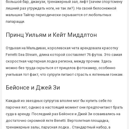
большой бар, джакузи, тренажерный зал, лифт (зачем спортсмену
лишний раз утруждать ноги, не так ли?). На своей белоснежной
малышке Тайгер периодически скрывается от любопытных
папарацци.
Принц Уильям и Кейт Миддлтон
Отдыхая на Мальдивах, королевская чета арендовала красотку
Ferretti Sea Stream, длина которой составляет 76 футов. Это самая
скоростная чартерная лодка региона, между прочим. Здесь
можно без труда скрыться от прицелов фотокамер, особенно
учитывая тот факт, что супруги питают страсть к яхтенным гонкам.
Бейонсе и Джей Зи
Каждый из звездных супругов вполне мог бы купить себе по
парочке яхт, однако в настоящий момент они предпочитают брать
суда в аренду. Последний раз Бейонсе и Джей Зи осваивались на
достаточно скромной яхте Benetti. Вертолетная площадка,
тренажерные залы, парусная лодка… Стандартный набор, в