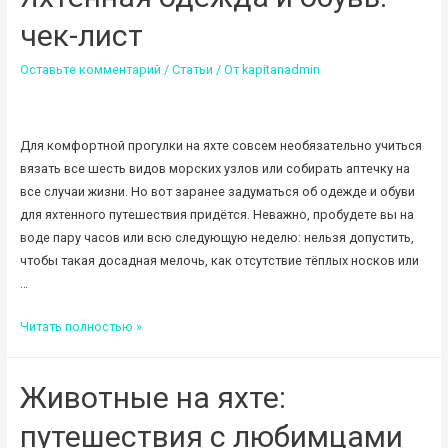
нельзя
чек-лист
делать
на
Оставьте комментарий
/
Статьи
/ От
kapitanadmin
яхте
Для комфортной прогулки на яхте совсем необязательно учиться
вязать все шесть видов морских узлов или собирать аптечку на
все случаи жизни. Но вот заранее задуматься об одежде и обуви
для яхтенного путешествия придётся. Неважно, пробудете вы на
воде пару часов или всю следующую неделю: нельзя допустить,
чтобы такая досадная мелочь, как отсутствие тёплых носков или
…
Яхтенная
Читать полностью »
одежда
и
Животные на яхте:
обувь:
чек-
путешествия с любимцами
лист