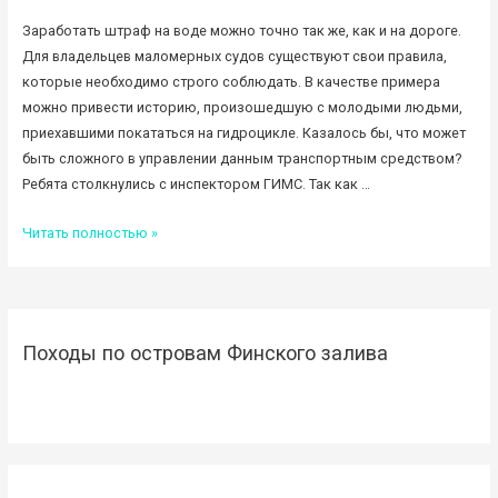
Заработать штраф на воде можно точно так же, как и на дороге.
Для владельцев маломерных судов существуют свои правила,
которые необходимо строго соблюдать. В качестве примера
можно привести историю, произошедшую с молодыми людьми,
приехавшими покататься на гидроцикле. Казалось бы, что может
быть сложного в управлении данным транспортным средством?
Ребята столкнулись с инспектором ГИМС. Так как …
Все
Читать полностью »
о
штрафах
на
воде:
Походы по островам Финского залива
кому,
за
что,
почему