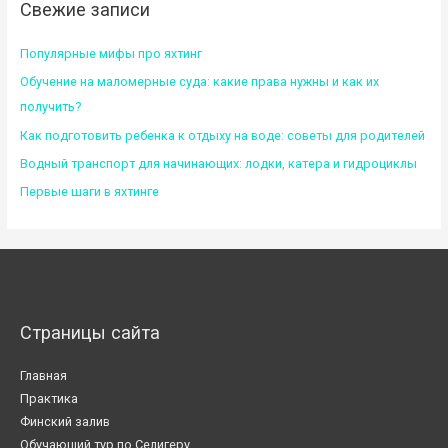
Свежие записи
Популярные мифы про яхтинг
Обучение на маломерные суда: какие права нужны и как их
получить?
Как подготовить ребенка к отдыху на воде: советы для родителей
Водный транспорт для начинающих: лодки, катера и гидроциклы
Первые шаги в яхтинге
Страницы сайта
Главная
Практика
Финский залив
Обучающий тур по Селигеру