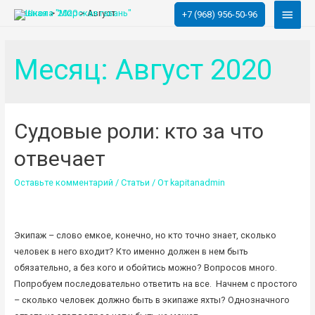
Глав
Главная
2020
Август
+7 (968) 956-50-96
меню
Месяц:
Август 2020
Судовые роли: кто за что
отвечает
Оставьте комментарий
/
Статьи
/ От
kapitanadmin
Экипаж – слово емкое, конечно, но кто точно знает, сколько
человек в него входит? Кто именно должен в нем быть
обязательно, а без кого и обойтись можно? Вопросов много.
Попробуем последовательно ответить на все. Начнем с простого
– сколько человек должно быть в экипаже яхты? Однозначного