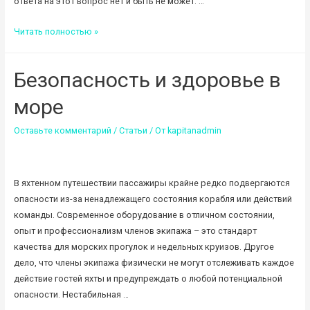
ответа на этот вопрос нет и быть не может. …
Судовые
Читать полностью »
роли:
кто
Безопасность и здоровье в
за
что
море
отвечает
Оставьте комментарий
/
Статьи
/ От
kapitanadmin
В яхтенном путешествии пассажиры крайне редко подвергаются
опасности из-за ненадлежащего состояния корабля или действий
команды. Современное оборудование в отличном состоянии,
опыт и профессионализм членов экипажа – это стандарт
качества для морских прогулок и недельных круизов. Другое
дело, что члены экипажа физически не могут отслеживать каждое
действие гостей яхты и предупреждать о любой потенциальной
опасности. Нестабильная …