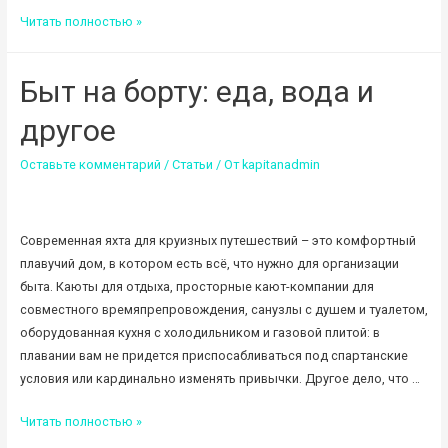
Безопасность
Читать полностью »
и
здоровье
Быт на борту: еда, вода и
в
море
другое
Оставьте комментарий
/
Статьи
/ От
kapitanadmin
Современная яхта для круизных путешествий – это комфортный
плавучий дом, в котором есть всё, что нужно для организации
быта. Каюты для отдыха, просторные кают-компании для
совместного времяпрепровождения, санузлы с душем и туалетом,
оборудованная кухня с холодильником и газовой плитой: в
плавании вам не придется приспосабливаться под спартанские
условия или кардинально изменять привычки. Другое дело, что …
Быт
Читать полностью »
на