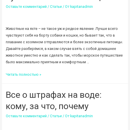
Оставьте комментарий
/
Статьи
/ От
kapitanadmin
Животные на яхте – не такое уж и редкое явление. Лучше всего
чувствуют себя на борту собаки и кошки, но бывает так, что в
плавание с хозяином отправляются и более экзотичные питомцы.
Давайте разберёмся, в каком случае взять с собой домашнее
животное уместно и как сделать так, чтобы морское путешествие
было максимально приятным и комфортным …
Животные
Читать полностью »
на
яхте:
Все о штрафах на воде:
путешествия
с
кому, за что, почему
любимцами
Оставьте комментарий
/
Статьи
/ От
kapitanadmin