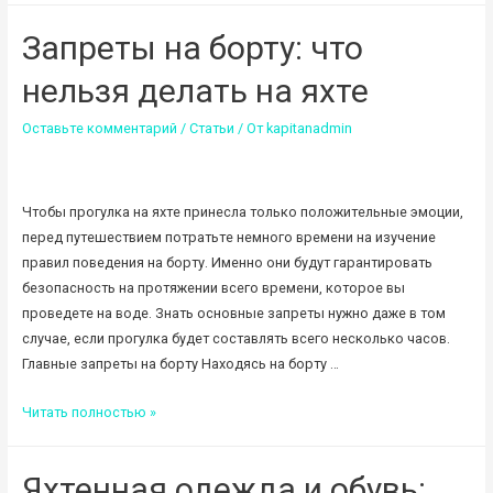
борту:
Запреты на борту: что
еда,
вода
нельзя делать на яхте
и
другое
Оставьте комментарий
/
Статьи
/ От
kapitanadmin
Чтобы прогулка на яхте принесла только положительные эмоции,
перед путешествием потратьте немного времени на изучение
правил поведения на борту. Именно они будут гарантировать
безопасность на протяжении всего времени, которое вы
проведете на воде. Знать основные запреты нужно даже в том
случае, если прогулка будет составлять всего несколько часов.
Главные запреты на борту Находясь на борту …
Запреты
Читать полностью »
на
борту:
Яхтенная одежда и обувь:
что