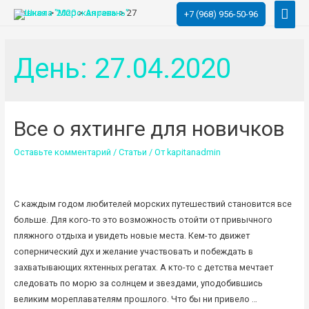
Глав
Главная
2020
Апрель
27
+7 (968) 956-50-96
мен
День:
27.04.2020
Все о яхтинге для новичков
Оставьте комментарий
/
Статьи
/ От
kapitanadmin
С каждым годом любителей морских путешествий становится все
больше. Для кого-то это возможность отойти от привычного
пляжного отдыха и увидеть новые места. Кем-то движет
сопернический дух и желание участвовать и побеждать в
захватывающих яхтенных регатах. А кто-то с детства мечтает
следовать по морю за солнцем и звездами, уподобившись
великим мореплавателям прошлого. Что бы ни привело …