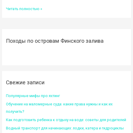
Все
Читать полностью »
о
яхтинге
для
новичков
Походы по островам Финского залива
Свежие записи
Популярные мифы про яхтинг
Обучение на маломерные суда: какие права нужны и как их
получить?
Как подготовить ребенка к отдыху на воде: советы для родителей
Водный транспорт для начинающих: лодки, катера и гидроциклы