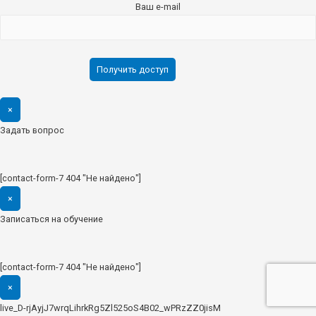
Ваш e-mail
×
Задать вопрос
[contact-form-7 404 "Не найдено"]
×
Записаться на обучение
[contact-form-7 404 "Не найдено"]
×
live_D-rjAyjJ7wrqLihrkRg5Zl525oS4B02_wPRzZZ0jisM