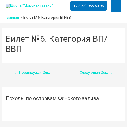
Глав
+7 (968) 956-50-96
меню
Главная
Билет №6. Категория ВП/ВВП
Билет №6. Категория ВП/
ВВП
Навигация
←
Предыдущая Quiz
Следующая Quiz
→
по
записям
Походы по островам Финского залива