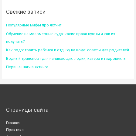
Свежие записи
Популярные мифы про яхтинг
Обучение на маломерные суда: какие права нужны и как их
получить?
Как подготовить ребенка к отдыху на воде: советы для родителей
Водный транспорт для начинающих: лодки, катера и гидроциклы
Первые шаги в яхтинге
Страницы сайта
Главная
Практика