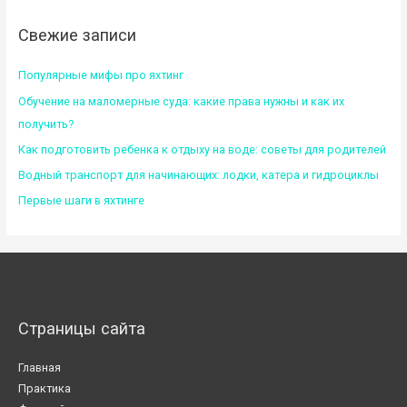
Свежие записи
Популярные мифы про яхтинг
Обучение на маломерные суда: какие права нужны и как их
получить?
Как подготовить ребенка к отдыху на воде: советы для родителей
Водный транспорт для начинающих: лодки, катера и гидроциклы
Первые шаги в яхтинге
Страницы сайта
Главная
Практика