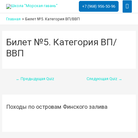
Глав
+7 (968) 956-50-96
мен
Главная
Билет №5. Категория ВП/ВВП
Билет №5. Категория ВП/
ВВП
Навигация
←
Предыдущая Quiz
Следующая Quiz
→
по
записям
Походы по островам Финского залива