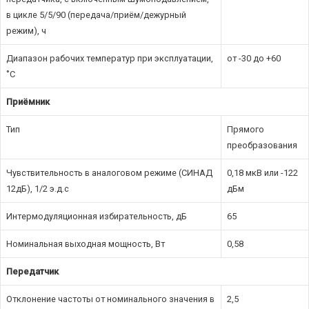
в цикле 5/5/90 (передача/приём/дежурный
режим), ч
Диапазон рабочих температур при эксплуатации,
от -30 до +60
˚С
Приёмник
Тип
Прямого
преобразования
Чувствительность в аналоговом режиме (СИНАД
0,18 мкВ или -122
12дБ), 1/2 э.д.с
дБм
Интермодуляционная избирательность, дБ
65
Номинальная выходная мощность, Вт
0,58
Передатчик
Отклонение частоты от номинального значения в
2,5