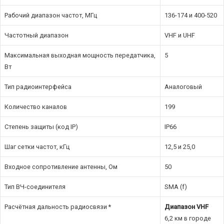
Рабочий диапазон частот, МГц
136-174 и 400-520
Частотный диапазон
VHF и UHF
Максимальная выходная мощность передатчика,
5
Вт
Тип радиоинтерфейса
Аналоговый
Количество каналов
199
Степень защиты (код IP)
IP66
Шаг сетки частот, кГц
12,5 и 25,0
Входное сопротивление антенны, Ом
50
Тип ВЧ-соединителя
SMA (f)
Расчётная дальность радиосвязи *
Диапазон VHF
6,2 км в городе