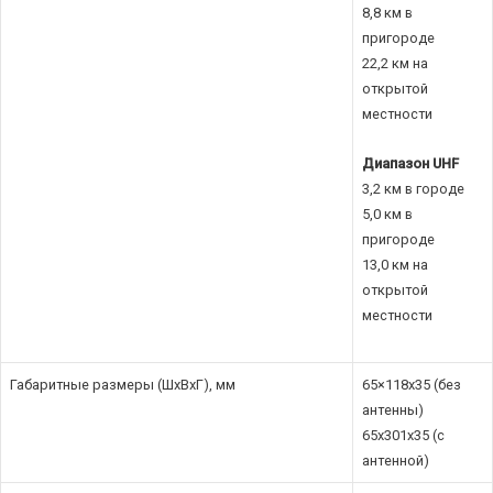
8,8 км в
пригороде
22,2 км на
открытой
местности
Диапазон UHF
3,2 км в городе
5,0 км в
пригороде
13,0 км на
открытой
местности
Габаритные размеры (ШхВхГ), мм
65×118х35 (без
антенны)
65x301x35 (с
антенной)