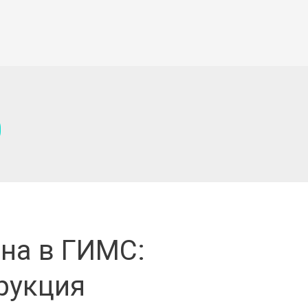
0
дна в ГИМС:
рукция