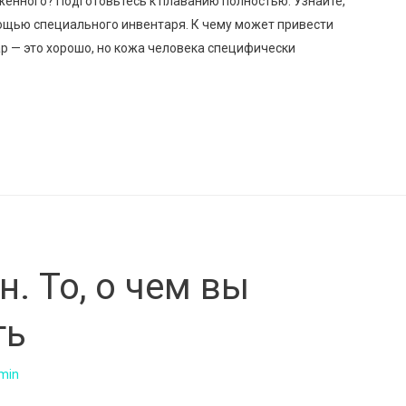
женного? Подготовьтесь к плаванию полностью. Узнайте,
мощью специального инвентаря. К чему может привести
р — это хорошо, но кожа человека специфически
. То, о чем вы
ть
min