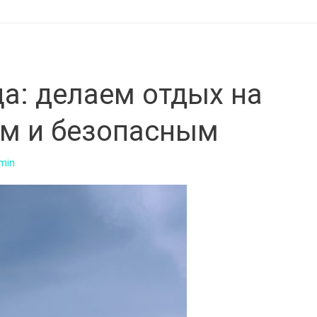
а: делаем отдых на
м и безопасным
min