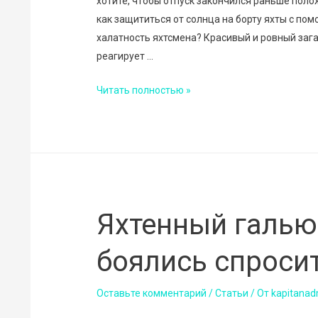
хотите, чтобы отпуск закончился раньше поло
как защититься от солнца на борту яхты с по
халатность яхтсмена? Красивый и ровный зага
реагирует …
Защита
Читать полностью »
от
солнца:
делаем
отдых
на
яхте
Яхтенный гальюн
комфортным
и
боялись спроси
безопасным
Оставьте комментарий
/
Статьи
/ От
kapitanad