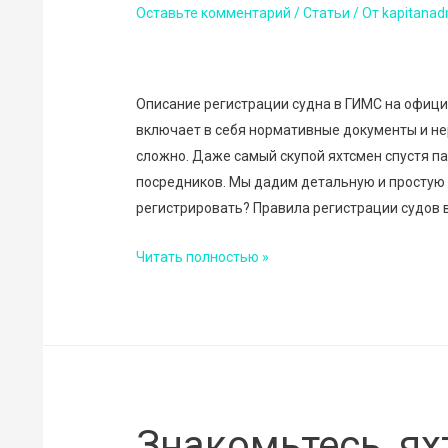
Оставьте комментарий
/
Статьи
/ От
kapitanad
Описание регистрации судна в ГИМС на офици
включает в себя нормативные документы и н
сложно. Даже самый скупой яхтсмен спустя па
посредников. Мы дадим детальную и простую 
регистрировать? Правила регистрации судов 
Регистрация
Читать полностью »
судна
в
ГИМС:
пошаговая
инструкция
Знакомьтесь, ях