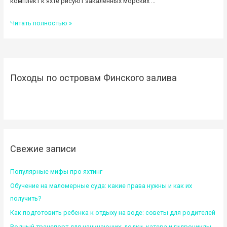
комплект к яхте рисуют закаленных морских …
Яхта
Читать полностью »
—
не
роскошь,
а
Походы по островам Финского залива
плавсредство
Свежие записи
Популярные мифы про яхтинг
Обучение на маломерные суда: какие права нужны и как их
получить?
Как подготовить ребенка к отдыху на воде: советы для родителей
Водный транспорт для начинающих: лодки, катера и гидроциклы