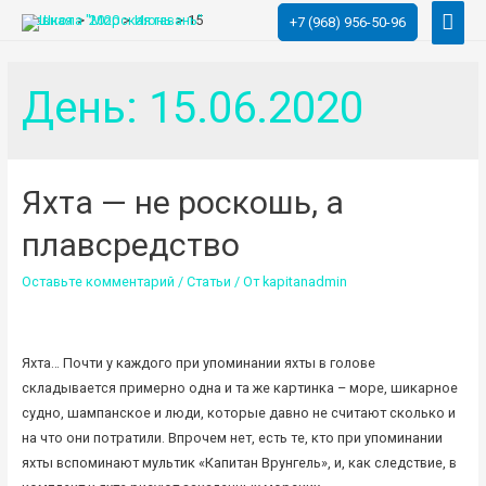
Глав
Главная
2020
Июнь
15
+7 (968) 956-50-96
мен
День:
15.06.2020
Яхта — не роскошь, а
плавсредство
Оставьте комментарий
/
Статьи
/ От
kapitanadmin
Яхта… Почти у каждого при упоминании яхты в голове
складывается примерно одна и та же картинка – море, шикарное
судно, шампанское и люди, которые давно не считают сколько и
на что они потратили. Впрочем нет, есть те, кто при упоминании
яхты вспоминают мультик «Капитан Врунгель», и, как следствие, в