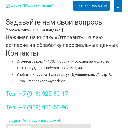
Глав
+7 (968) 956-50-96
мен
Задавайте нам свои вопросы
[contact-form-7 404 "Не найдено"]
Нажимая на кнопку «Отправить», я даю
согласие на обработку персональных данных
Контакты
Стоянка судов: 141703, Россия, Московская область,
Долгопрудный, Набережная улица, 4А .
Учебный класс: м. Тульская, ул. Дубининская, 71, стр. 9.
E-mail: mor.gavana@yandex.ru
Тел.: +7 (916) 925-60-17
Тел.: +7 (968) 956-50-96
Instagram
Whatsapp
Envelope
Vk