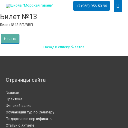
Глав
+7 (968) 956-50-96
мен
Билет №1​3
Билет №13 ВП/ВВП
Начать
Назад к списку билетов
Страницы сайта
Главная
Практика
Финский залив
Обучающий тур по Селигеру
Подарочные сертификаты
Статьи о яхтинге