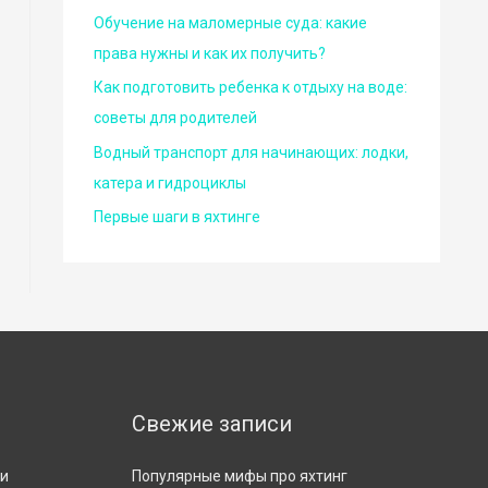
Обучение на маломерные суда: какие
права нужны и как их получить?
Как подготовить ребенка к отдыху на воде:
советы для родителей
Водный транспорт для начинающих: лодки,
катера и гидроциклы
Первые шаги в яхтинге
Свежие записи
ти
Популярные мифы про яхтинг