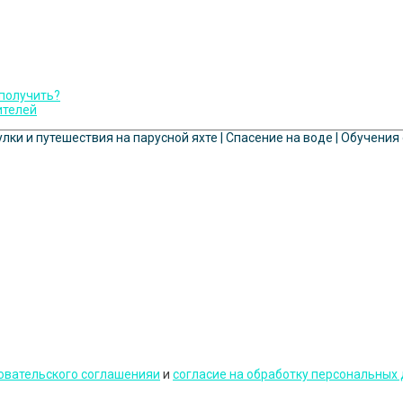
 получить?
ителей
улки и путешествия на парусной яхте | Спасение на воде | Обучения
овательского соглашенияи
и
cогласие на обработку персональных 