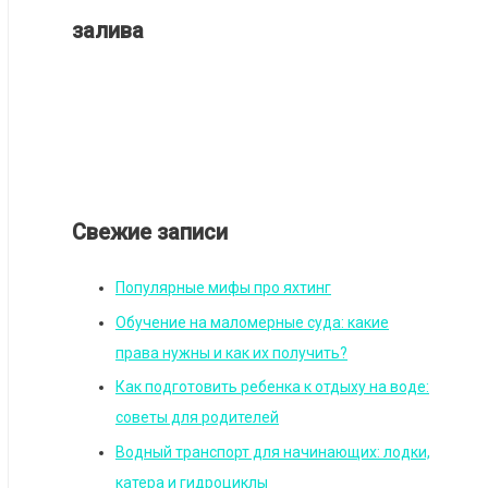
залива
Свежие записи
Популярные мифы про яхтинг
Обучение на маломерные суда: какие
права нужны и как их получить?
Как подготовить ребенка к отдыху на воде:
советы для родителей
Водный транспорт для начинающих: лодки,
катера и гидроциклы