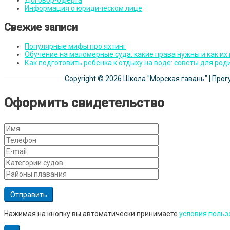
Договор-оферта
Информация о юридическом лице
Свежие записи
Популярные мифы про яхтинг
Обучение на маломерные суда: какие права нужны и как их
Как подготовить ребенка к отдыху на воде: советы для род
Copyright © 2026
Школа "Морская гавань"
| Прог
Оформить свидетельство
Нажимая на кнопку вы автоматически принимаете
условия польз