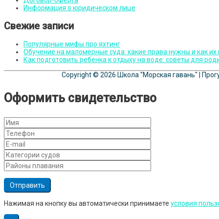
Договор-оферта
Информация о юридическом лице
Свежие записи
Популярные мифы про яхтинг
Обучение на маломерные суда: какие права нужны и как их
Как подготовить ребенка к отдыху на воде: советы для род
Copyright © 2026
Школа "Морская гавань"
| Прог
Оформить свидетельство
Нажимая на кнопку вы автоматически принимаете
условия польз