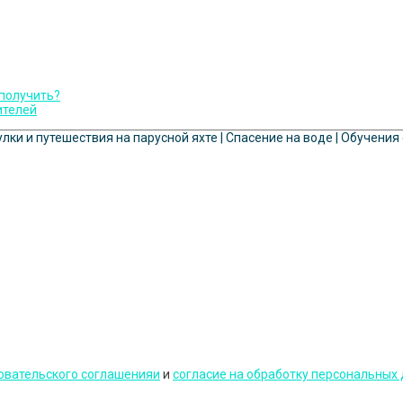
 получить?
ителей
улки и путешествия на парусной яхте | Спасение на воде | Обучения
овательского соглашенияи
и
cогласие на обработку персональных 