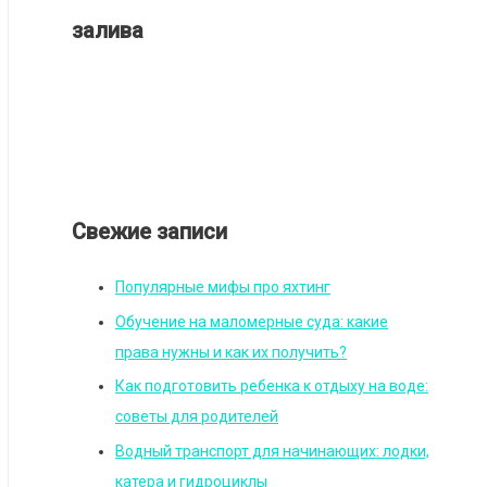
залива
Свежие записи
Популярные мифы про яхтинг
Обучение на маломерные суда: какие
права нужны и как их получить?
Как подготовить ребенка к отдыху на воде:
советы для родителей
Водный транспорт для начинающих: лодки,
катера и гидроциклы