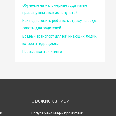
Обучение на маломерные суда: какие
права нужны и как их получить?
Как подготовить ребенка к отдыху на воде:
советы для родителей
Водный транспорт для начинающих: лодки,
катера и гидроциклы
Первые шаги в яхтинге
Свежие записи
ти
Популярные мифы про яхтинг