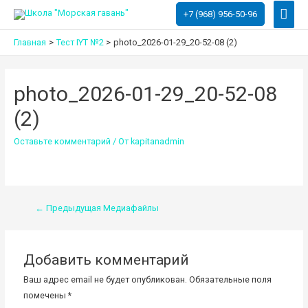
Глав
+7 (968) 956-50-96
мен
Главная
Тест IYT №2
photo_2026-01-29_20-52-08 (2)
photo_2026-01-29_20-52-08
(2)
Оставьте комментарий
/ От
kapitanadmin
Навигация
←
Предыдущая Медиафайлы
по
записям
Добавить комментарий
Ваш адрес email не будет опубликован.
Обязательные поля
помечены
*