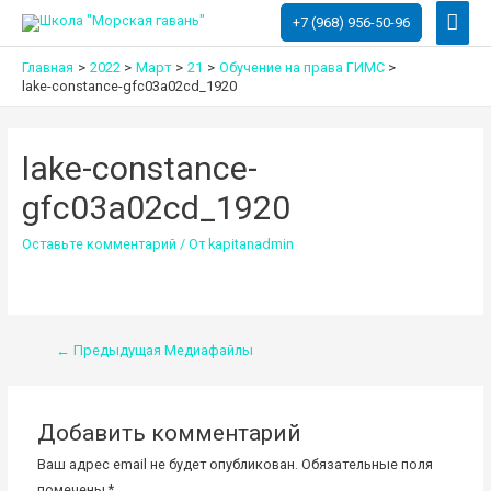
Глав
+7 (968) 956-50-96
мен
Главная
2022
Март
21
Обучение на права ГИМС
lake-constance-gfc03a02cd_1920
lake-constance-
gfc03a02cd_1920
Оставьте комментарий
/ От
kapitanadmin
Навигация
←
Предыдущая Медиафайлы
по
записям
Добавить комментарий
Ваш адрес email не будет опубликован.
Обязательные поля
помечены
*